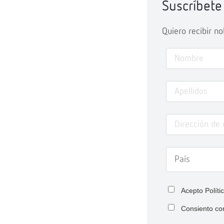
Suscríbete
Quiero recibir n
Acepto
Políti
Consiento co