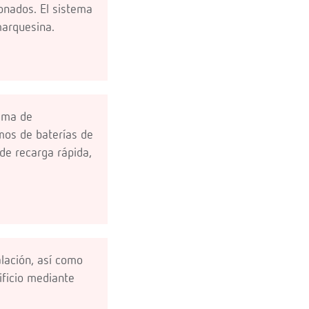
onados. El sistema
marquesina.
tema de
mos de baterías de
de recarga rápida,
alación, así como
ificio mediante