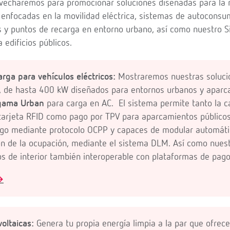
vecharemos para promocionar soluciones diseñadas para la 
a enfocadas en la movilidad eléctrica, sistemas de autocons
os y puntos de recarga en entorno urbano, así como nuestro 
 edificios públicos.
rga para vehículos eléctricos:
Mostraremos nuestras soluci
C, de hasta 400 kW diseñados para entornos urbanos y aparc
gama Urban
para carga en AC. El sistema permite tanto la 
 tarjeta RFID como pago por TPV para aparcamientos públicos
go mediante protocolo OCPP y capaces de modular automáti
ón de la ocupación, mediante el sistema DLM. Así como nue
s de interior también interoperable con plataformas de pag

oltaicas:
Genera tu propia energía limpia a la par que ofrec