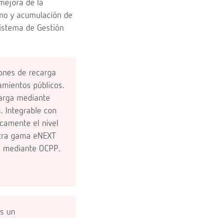
mejora de la
umo y acumulación de
Sistema de Gestión
ones de recarga
amientos públicos.
carga mediante
. Integrable con
camente el nivel
stra gama eNEXT
o mediante OCPP.
es un