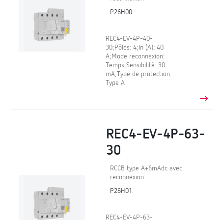
P26H00.
REC4-EV-4P-40-
30;Pôles: 4;In (A): 40
A;Mode reconnexion:
Temps;Sensibilité: 30
mA;Type de protection:
Type A
REC4-EV-4P-63-
30
RCCB type A+6mAdc avec
reconnexion
P26H01.
REC4-EV-4P-63-