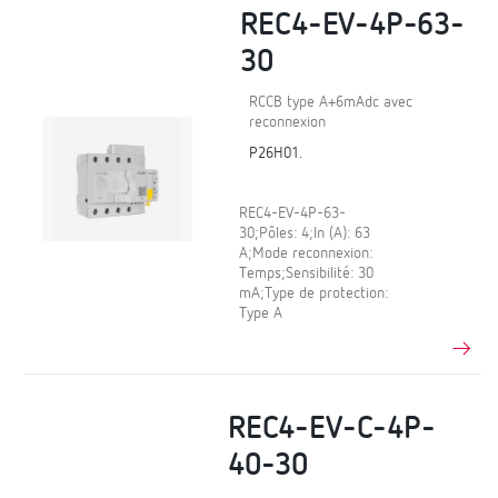
REC4-EV-4P-63-
30
RCCB type A+6mAdc avec
reconnexion
P26H01.
REC4-EV-4P-63-
30;Pôles: 4;In (A): 63
A;Mode reconnexion:
Temps;Sensibilité: 30
mA;Type de protection:
Type A
REC4-EV-C-4P-
40-30