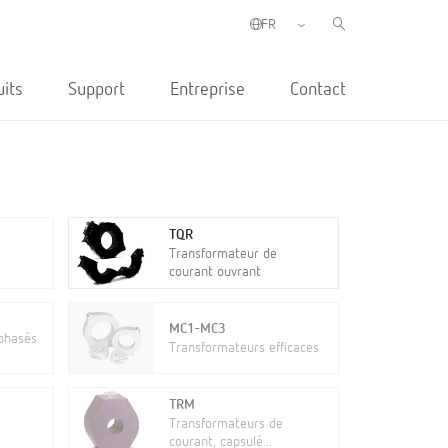
uits
Support
Entreprise
Contact
TQR
Transformateur de
courant ouvrant
MC1-MC3
iphasés
Transformateurs efficaces
TRM
Transformateurs de
courant, capsulé...