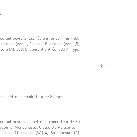
t
urant ouvrant; Diamètre intérieur (mm): 80;
ssance (VA): 1; Classe 1 Puissance (VA): 1,5;
sure (A): 500/5; Courant entrée: 500 A; Type
ntdiamètre de conducteur de 80 mm
ourant ouvrantdiamètre de conducteur de 80
Système: Monophasés; Classe 0,5 Puissance
2; Classe 3 Puissance (VA): 4; Rang mesure (A):