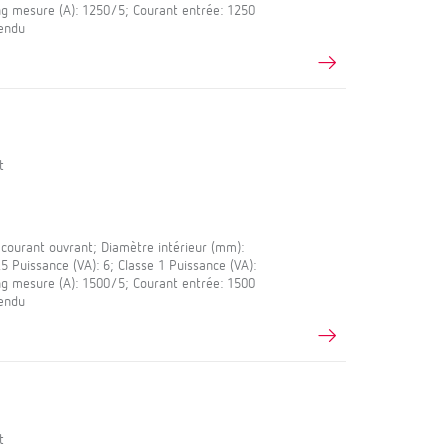
ng mesure (A): 1250/5; Courant entrée: 1250
fendu
t
ourant ouvrant; Diamètre intérieur (mm):
 Puissance (VA): 6; Classe 1 Puissance (VA):
ng mesure (A): 1500/5; Courant entrée: 1500
fendu
t