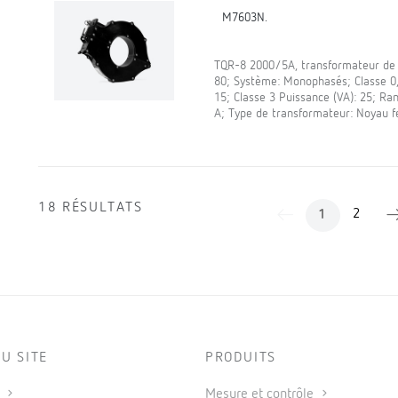
M7603N.
TQR-8 2000/5A, transformateur de c
80; Système: Monophasés; Classe 0,5
15; Classe 3 Puissance (VA): 25; Ra
A; Type de transformateur: Noyau 
18 RÉSULTATS
2
1
U SITE
PRODUITS
s
Mesure et contrôle