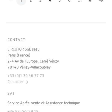
2
3
4
5
6
...
8
1
CONTACT
CIRCUTOR SGE sasu
Paris (France)
2-4 Av de l’Europe, Carré Vélizy
78140 Vélizy-Villacoublay
+33 (0)1 39 46 77 73
Contacter
SAT
Service Après-vente et Assistance technique
+34 93 745 29 19