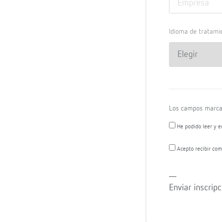
Idioma de tratami
Los campos marcad
He podido leer y e
Acepto recibir com