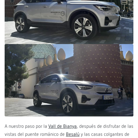
A nuestro paso por la
Vall de Bianya
, después de disfrutar de las
vistas del puente románico de
Besalú
y las casas colgantes de