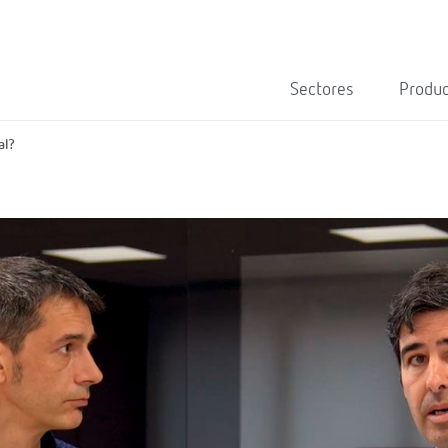
Sectores
Produ
al?