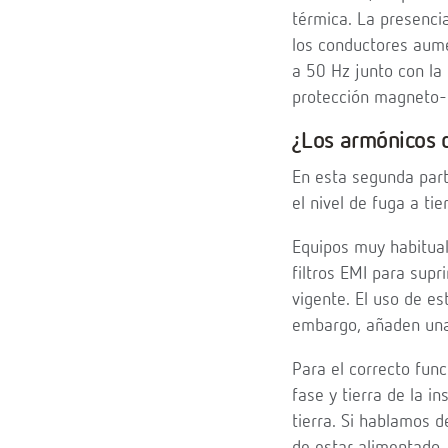
térmica. La presenci
los conductores aumen
a 50 Hz junto con la
protección magneto-té
¿Los armónicos d
En esta segunda par
el nivel de fuga a tie
Equipos muy habituale
filtros EMI para supr
vigente. El uso de es
embargo, añaden una p
Para el correcto fun
fase y tierra de la i
tierra. Si hablamos d