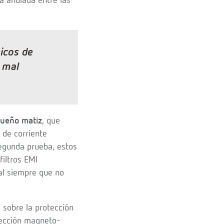
á anulada entre las
icos de
 mal
queño matiz
, que
 de corriente
egunda prueba, estos
filtros EMI
ial siempre que no
 sobre la protección
tección magneto-