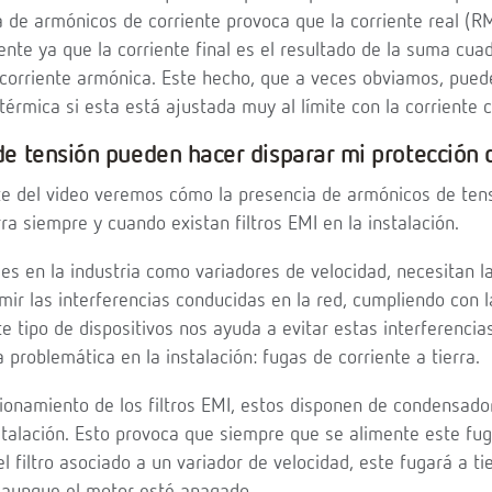
a de armónicos de corriente provoca que la corriente real (RM
te ya que la corriente final es el resultado de la suma cuad
 corriente armónica. Este hecho, que a veces obviamos, puede
rmica si esta está ajustada muy al límite con la corriente c
e tensión pueden hacer disparar mi protección d
te del video veremos cómo la presencia de armónicos de te
rra siempre y cuando existan filtros EMI en la instalación.
s en la industria como variadores de velocidad, necesitan la
imir las interferencias conducidas en la red, cumpliendo con 
te tipo de dispositivos nos ayuda a evitar estas interferencias
roblemática en la instalación: fugas de corriente a tierra.
cionamiento de los filtros EMI, estos disponen de condensad
nstalación. Esto provoca que siempre que se alimente este fu
el filtro asociado a un variador de velocidad, este fugará a ti