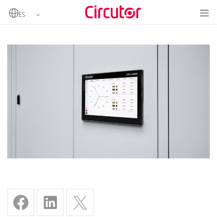
Home
CVM-A1600: El analizador que redefine la calidad de red