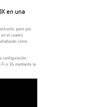
OX en una
ostrarte, paso por
 en el cuadro
detallando cómo
a configuración
i-Fi o 3G mediante la