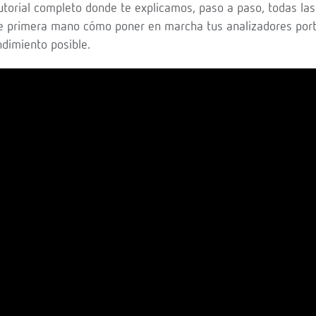
utorial completo donde te explicamos, paso a paso, todas las
e primera mano cómo poner en marcha tus analizadores port
ndimiento posible.