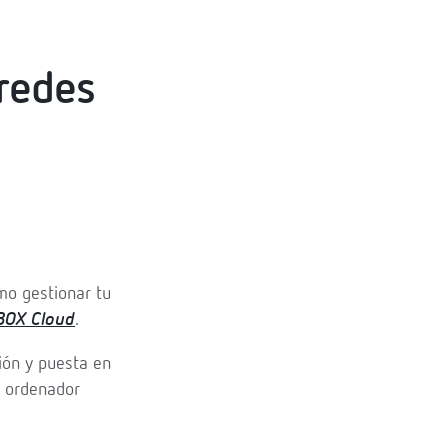
 redes
mo gestionar tu
BOX Cloud
.
ión y puesta en
r ordenador