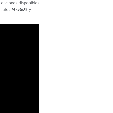
 opciones disponibles
átiles
MYeBOX
y