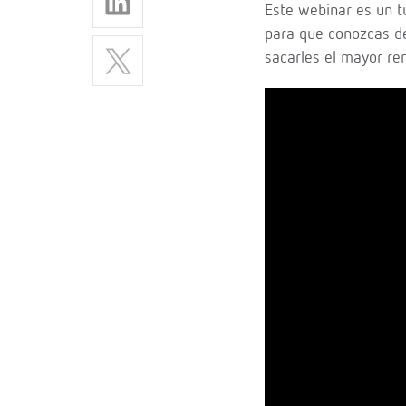
Este webinar es un t
para que conozcas d
sacarles el mayor re