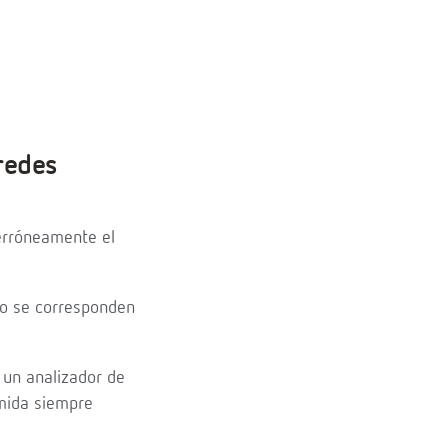
 redes
 erróneamente el
no se corresponden
 un analizador de
 mida siempre