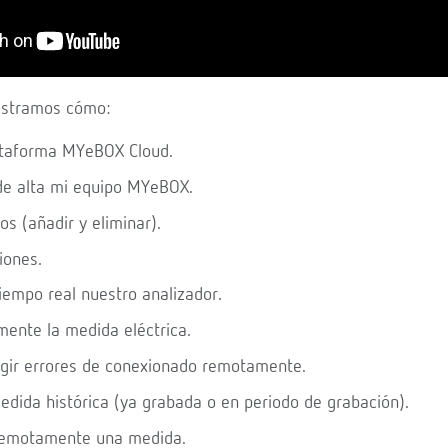
ostramos cómo:
ataforma MYeBOX Cloud.
 de alta mi equipo MYeBOX.
os (añadir y eliminar).
iones.
iempo real nuestro analizador.
mente la medida eléctrica.
egir errores de conexionado remotamente.
edida histórica (ya grabada o en periodo de grabación).
 remotamente una medida.