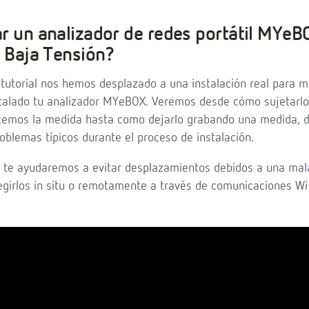
r un analizador de redes portátil MYeB
e Baja Tensión?
 tutorial nos hemos desplazado a una instalación real para m
talado tu analizador MYeBOX. Veremos desde cómo sujetarlo
licemos la medida hasta como dejarlo grabando una medida, 
roblemas típicos durante el proceso de instalación.
 te ayudaremos a evitar desplazamientos debidos a una mal
rregirlos in situ o remotamente a través de comunicaciones W