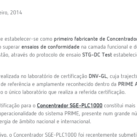
eiro, 2014
e estabelecer-se como
primeiro fabricante de Concentrad
ao superar
ensaios de conformidade
na camada funcional e 
stão, através do protocolo de ensaio
STG-DC Test
estabeleci
 realizada no laboratório de certificação
DNV-GL
, cuja traject
 de referência e amplamente reconhecido dentro da
PRIME A
o único laboratório que realiza a referida certificação.
tificação para o
Concentrador SGE-PLC1000
constitui mais
roperacionalidade do sistema PRIME, presente num grande 
ergia de âmbito nacional e internacional.
vo, o Concentrador SGE-PLC1000 foi recentemente submeti