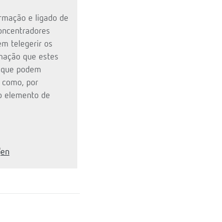
ormação e ligado de
concentradores
 telegerir os
rmação que estes
s que podem
, como, por
 o elemento de