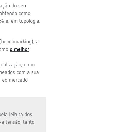
liação do seu
, obtendo como
5% e, em topologia,
 (benchmarking), a
 como
o melhor
rialização, e um
ineados com a sua
r ao mercado
ela leitura dos
xa tensão, tanto