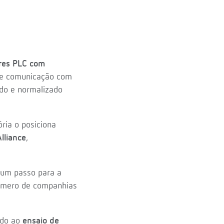
ores PLC com
de comunicação com
do e normalizado
ória o posiciona
lliance
,
 um passo para a
número de companhias
do ao
ensaio de