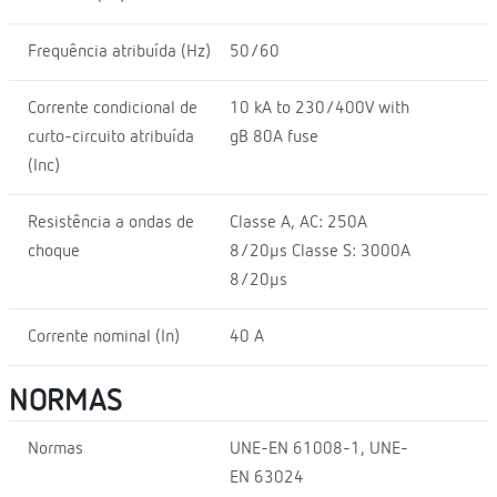
Frequência atribuída (Hz)
50/60
Corrente condicional de
10 kA to 230/400V with
curto-circuito atribuída
gB 80A fuse
(Inc)
Resistência a ondas de
Classe A, AC: 250A
choque
8/20μs Classe S: 3000A
8/20μs
Corrente nominal (In)
40 A
NORMAS
Normas
UNE-EN 61008-1, UNE-
EN 63024