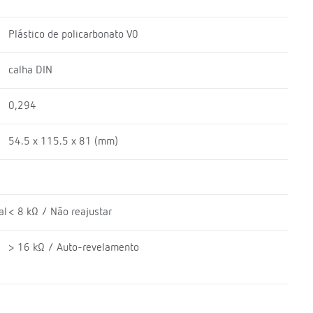
Plástico de policarbonato V0
calha DIN
0,294
54.5 x 115.5 x 81 (mm)
al
< 8 kΩ / Não reajustar
> 16 kΩ / Auto-revelamento