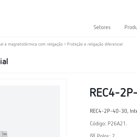
Setores
Prod
ial e magnetotérmica com religação
Proteção e religação diferencial
ial
REC4-2P
REC4-2P-40-30, Inter
Código: P26A21.
Polos: 2