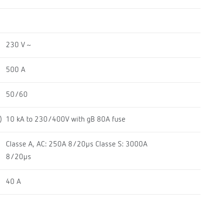
230 V ~
500 A
50/60
)
10 kA to 230/400V with gB 80A fuse
Classe A, AC: 250A 8/20μs Classe S: 3000A
8/20μs
40 A