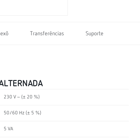
nexõ
Transferências
Suporte
 ALTERNADA
230 V ~ (± 20 %)
50/60 Hz (± 5 %)
5 VA