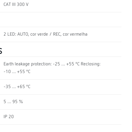
CAT III 300 V
2 LED: AUTO, cor verde / REC, cor vermelha
S
Earth leakage protection: -25 … +55 ºC Reclosing:
-10 … +55 ºC
-35 … +65 ºC
5 … 95 %
IP 20