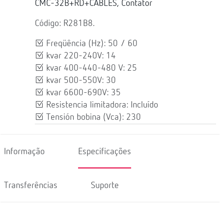
CMC-32B+RD+CABLES, Contator
Código: R281B8.
Freqüência (Hz): 50 / 60
kvar 220-240V: 14
kvar 400-440-480 V: 25
kvar 500-550V: 30
kvar 6600-690V: 35
Resistencia limitadora: Incluído
Tensión bobina (Vca): 230
Informação
Especificações
Transferências
Suporte