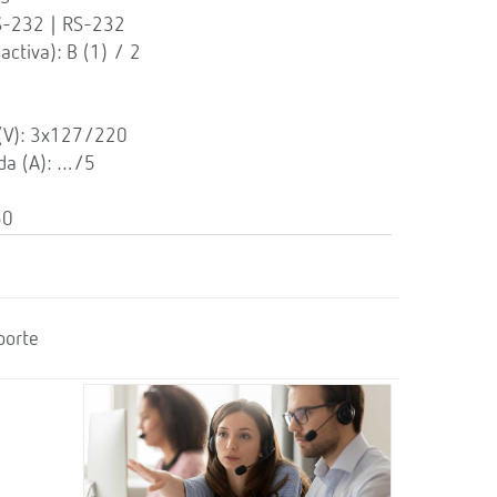
S-232 | RS-232
ctiva): B (1) / 2
 (V): 3x127/220
da (A): …/5
50
porte