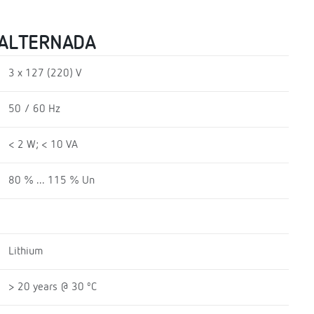
 ALTERNADA
3 x 127 (220) V
50 / 60 Hz
< 2 W; < 10 VA
80 % ... 115 % Un
Lithium
> 20 years @ 30 ºC