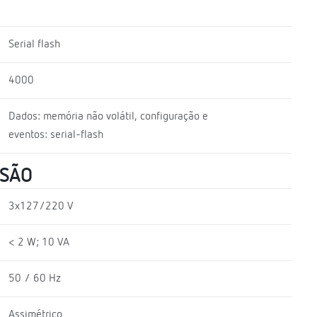
Serial flash
4000
Dados: memória não volátil, configuração e
eventos: serial-flash
NSÃO
3x127/220 V
< 2 W; 10 VA
50 / 60 Hz
Assimétrico