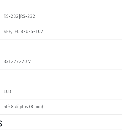
RS-232|RS-232
REE, IEC 870-5-102
3x127/220 V
LCD
até 8 dígitos (8 mm)
S