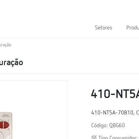
Setores
Prod
uração
turação
410-NT5
410-NT5A-70B10, Con
Código: QBG60
Tipo Consumidor: