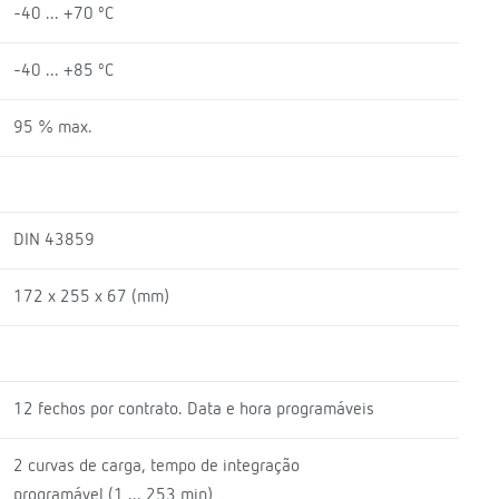
-40 ... +70 ºC
-40 ... +85 ºC
95 % max.
DIN 43859
172 x 255 x 67 (mm)
12 fechos por contrato. Data e hora programáveis
2 curvas de carga, tempo de integração
programável (1 ... 253 min)