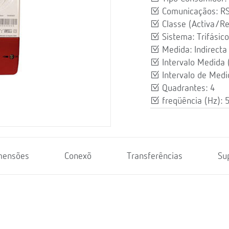
Comunicaçãos: R
Classe (Activa/Rea
Sistema: Trifásico
Medida: Indirecta
Intervalo Medida
Intervalo de Medi
Quadrantes: 4
freqüência (Hz): 
mensões
Conexõ
Transferências
Su