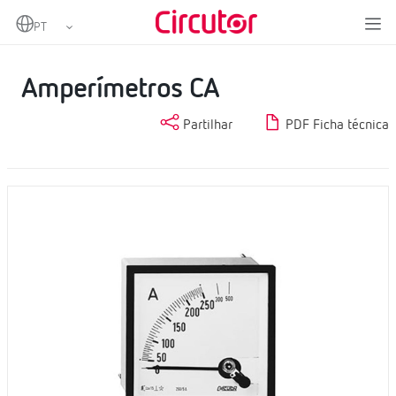
Home
Produtos
Medição e controlo
Instrumentação analógica
Amperímetros CA
Amperímetros CA
Partilhar
PDF Ficha técnica