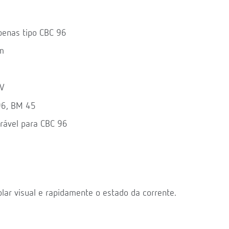
penas tipo CBC 96
m
mV
96, BM 45
rável para CBC 96
lar visual e rapidamente o estado da corrente.