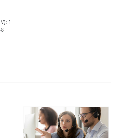
V): 1
48