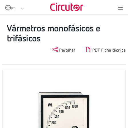
Home
Produtos
Instrumentação analógica
Vatímetros
Vármetros monofásicos e trifásicos
Vármetros monofásicos e
trifásicos
Partilhar
PDF Ficha técnica