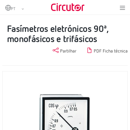
Home
Produtos
Instrumentação analógica
Fasímetros
Fasímetros eletrónicos 90ª, monofásicos e trifásicos
Fasímetros eletrónicos 90ª,
monofásicos e trifásicos
Partilhar
PDF Ficha técnica