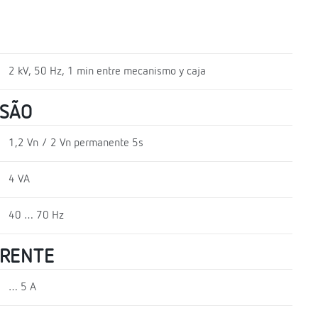
2 kV, 50 Hz, 1 min entre mecanismo y caja
NSÃO
1,2 Vn / 2 Vn permanente 5s
4 VA
40 … 70 Hz
RRENTE
… 5 A