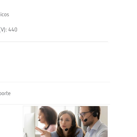
icos
(V): 440
porte