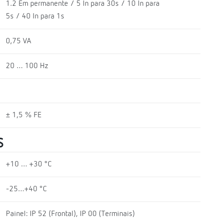
1.2 Em permanente / 5 In para 30s / 10 In para
5s / 40 In para 1s
0,75 VA
20 … 100 Hz
± 1,5 % FE
S
+10 … +30 °C
-25…+40 °C
Painel: IP 52 (Frontal), IP 00 (Terminais)