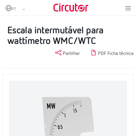
Home
Produtos
Instrumentação analógica
Escalas
Escala intermutável para wattímetro WMC/WTC
Escala intermutável para
wattímetro WMC/WTC
Partilhar
PDF Ficha técnica