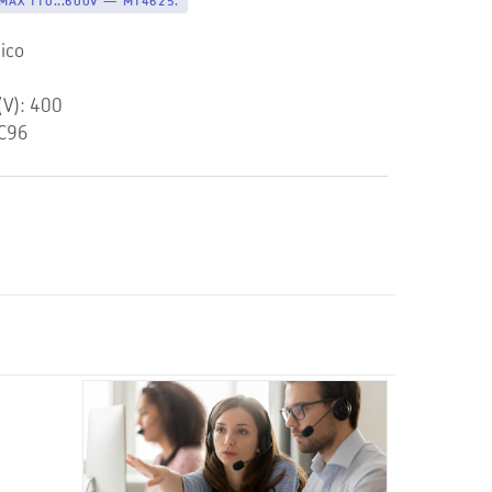
AX 110...600V — M14625.
ico
(V): 400
C96