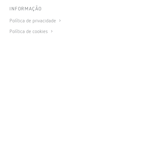
INFORMAÇÃO
Política de privacidade
Política de cookies
Utilização de redes sociais
Condições gerais de venda
Aviso legal
Código de ética
© 2026 CIRCUTOR.COM | Todos os direitos reservados