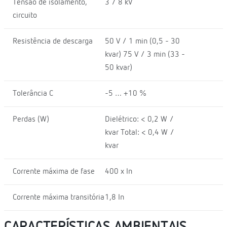
Tensão de isolamento,
3 / 8 kV
circuito
Resistência de descarga
50 V / 1 min (0,5 - 30
kvar) 75 V / 3 min (33 -
50 kvar)
Tolerância C
-5 … +10 %
Perdas (W)
Dielétrico: < 0,2 W /
kvar Total: < 0,4 W /
kvar
Corrente máxima de fase
400 x In
Corrente máxima transitória
1,8 In
CARACTERÍSTICAS AMBIENTAIS