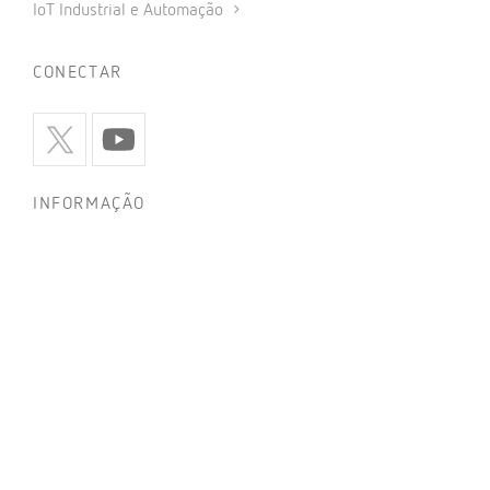
IoT Industrial e Automação
CONECTAR
INFORMAÇÃO
Política de privacidade
Política de cookies
Utilização de redes sociais
Condições gerais de venda
Aviso legal
Código de ética