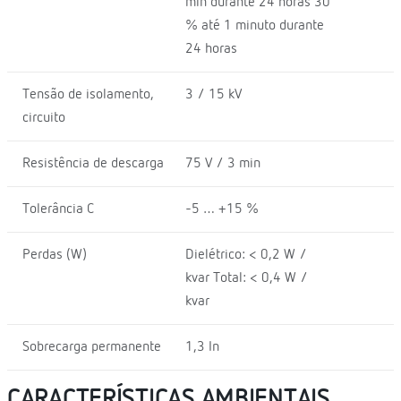
min durante 24 horas 30
% até 1 minuto durante
24 horas
Tensão de isolamento,
3 / 15 kV
circuito
Resistência de descarga
75 V / 3 min
Tolerância C
-5 … +15 %
Perdas (W)
Dielétrico: < 0,2 W /
kvar Total: < 0,4 W /
kvar
Sobrecarga permanente
1,3 In
CARACTERÍSTICAS AMBIENTAIS