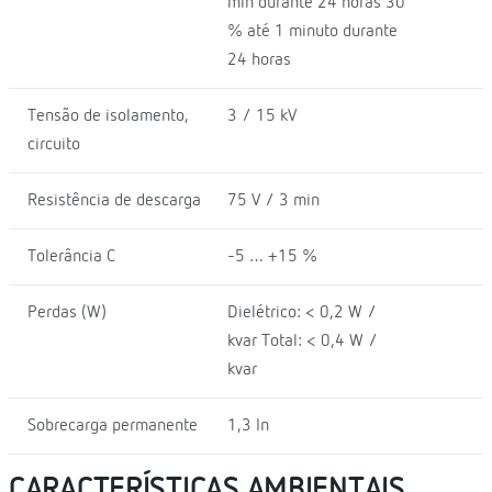
min durante 24 horas 30
% até 1 minuto durante
24 horas
Tensão de isolamento,
3 / 15 kV
circuito
Resistência de descarga
75 V / 3 min
Tolerância C
-5 … +15 %
Perdas (W)
Dielétrico: < 0,2 W /
kvar Total: < 0,4 W /
kvar
Sobrecarga permanente
1,3 In
CARACTERÍSTICAS AMBIENTAIS