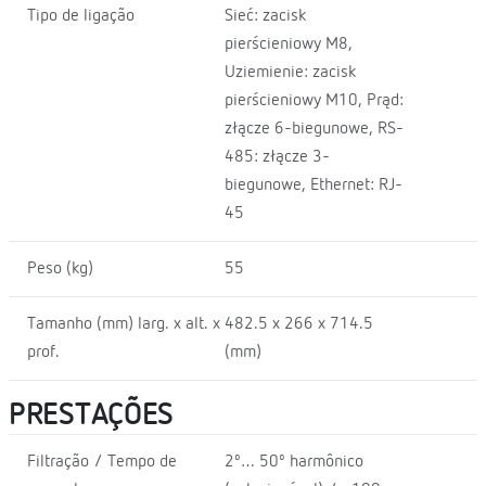
Tipo de ligação
Sieć: zacisk
pierścieniowy M8,
Uziemienie: zacisk
pierścieniowy M10, Prąd:
złącze 6-biegunowe, RS-
485: złącze 3-
biegunowe, Ethernet: RJ-
45
Peso (kg)
55
Tamanho (mm) larg. x alt. x
482.5 x 266 x 714.5
prof.
(mm)
PRESTAÇÕES
Filtração / Tempo de
2º… 50º harmônico