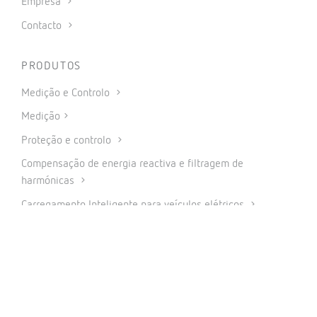
Empresa
Contacto
PRODUTOS
Medição e Controlo
Medição
Proteção e controlo
Compensação de energia reactiva e filtragem de
harmónicas
Carregamento Inteligente para veículos elétricos
Energia renováveis
Software
IoT Industrial e Automação
CONECTAR