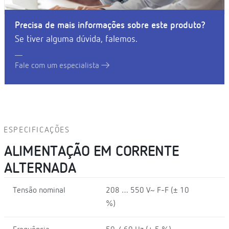
Precisa de mais informações sobre este produto?
Se tiver alguma dúvida, falemos.
Fale com um especialista
ESPECIFICAÇÕES
ALIMENTAÇÃO EM CORRENTE
ALTERNADA
Tensão nominal
208 … 550 V~ F-F (± 10
%)