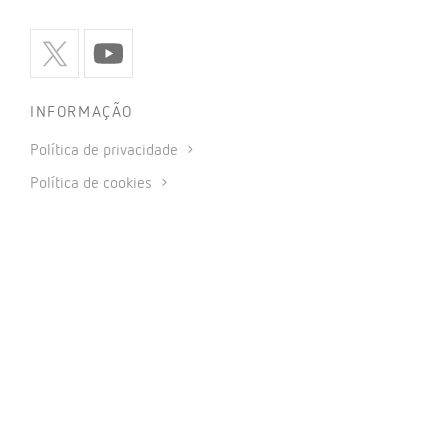
INFORMAÇÃO
Política de privacidade
Política de cookies
Utilização de redes sociais
Condições gerais de venda
Aviso legal
Código de ética