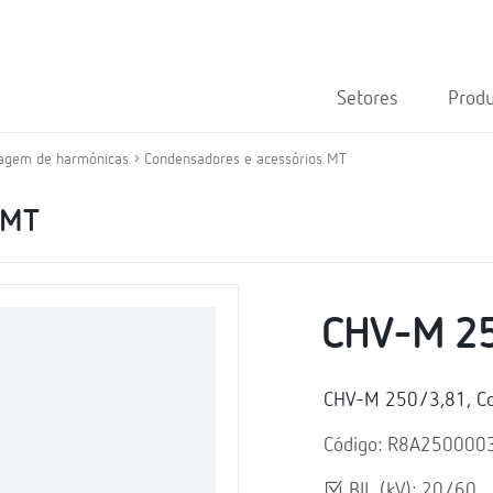
Setores
Prod
tragem de harmónicas
Condensadores e acessórios MT
 MT
CHV-M 2
CHV-M 250/3,81, Co
Código: R8A250000
BIL (kV): 20/60