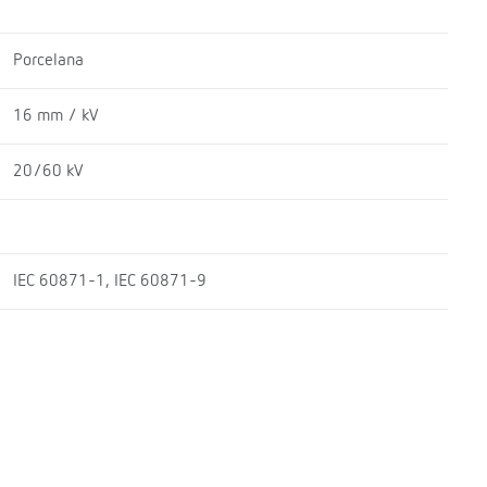
Porcelana
16 mm / kV
20/60 kV
IEC 60871-1, IEC 60871-9