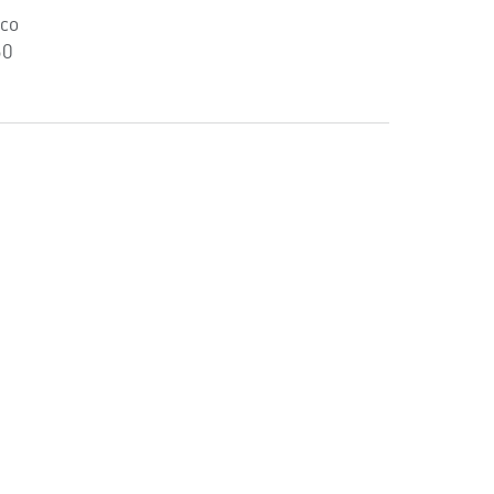
co
50