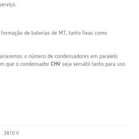
erviço.
a formação de baterias de MT, tanto fixas como
variaremos o número de condensadores em paralelo
 com que o condensador
CHV
seja versátil tanto para uso
3810 V