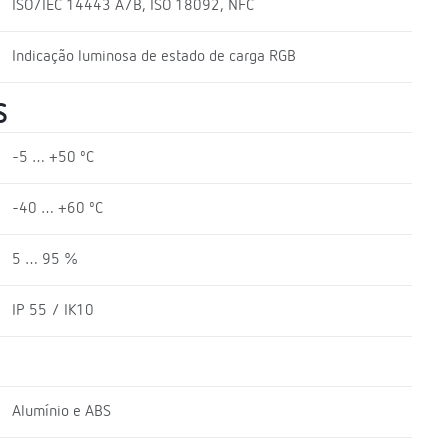
ISO/IEC 14443 A/B, ISO 18092, NFC
Indicação luminosa de estado de carga RGB
S
-5 … +50 ºC
-40 … +60 ºC
5 … 95 %
IP 55 / IK10
Alumínio e ABS