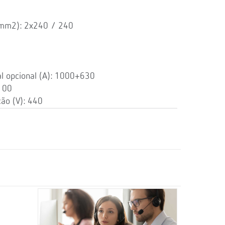
 (mm2): 2x240 / 240
l opcional (A): 1000+630
 100
ção (V): 440