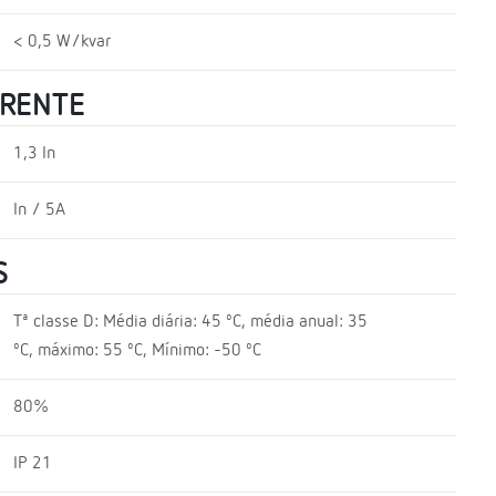
< 0,5 W/kvar
RRENTE
1,3 In
In / 5A
S
Tª classe D: Média diária: 45 ºC, média anual: 35
ºC, máximo: 55 ºC, Mínimo: -50 ºC
80%
IP 21