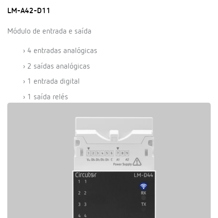
LM-A42-D11
Módulo de entrada e saída
› 4 entradas analógicas
› 2 saídas analógicas
› 1 entrada digital
› 1 saída relés