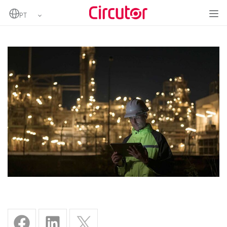
Home
Redes inalâmbricas na IoT industrial