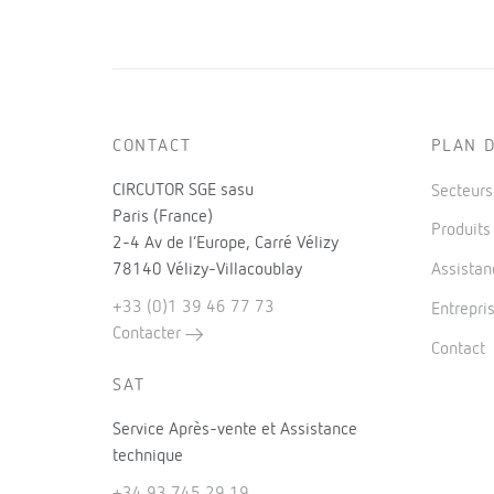
CONTACT
PLAN D
CIRCUTOR SGE sasu
Secteur
Paris (France)
Produit
2-4 Av de l’Europe, Carré Vélizy
78140 Vélizy-Villacoublay
Assistan
+33 (0)1 39 46 77 73
Entrepri
Contacter
Contact
SAT
Service Après-vente et Assistance
technique
+34 93 745 29 19