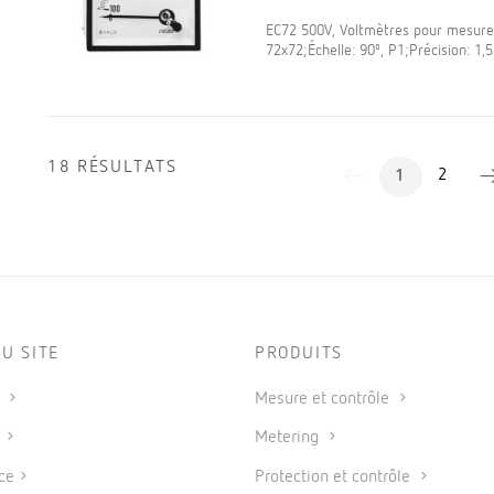
EC72 500V, Voltmètres pour mesure 
72x72;Échelle: 90º, P1;Précision: 1
18 RÉSULTATS
2
1
U SITE
PRODUITS
s
Mesure et contrôle
s
Metering
ce
Protection et contrôle