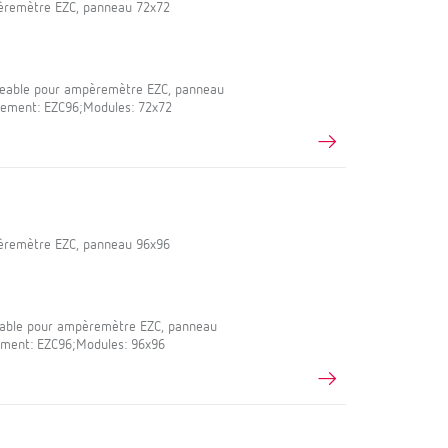
pèremètre EZC, panneau 72x72
geable pour ampèremètre EZC, panneau
ipement: EZC96;Modules: 72x72
pèremètre EZC, panneau 96x96
eable pour ampèremètre EZC, panneau
ement: EZC96;Modules: 96x96