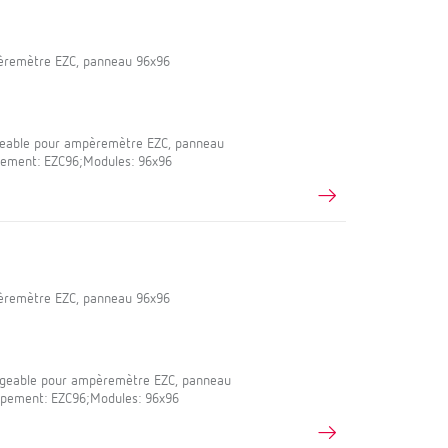
pèremètre EZC, panneau 96x96
geable pour ampèremètre EZC, panneau
ipement: EZC96;Modules: 96x96
pèremètre EZC, panneau 96x96
ngeable pour ampèremètre EZC, panneau
uipement: EZC96;Modules: 96x96