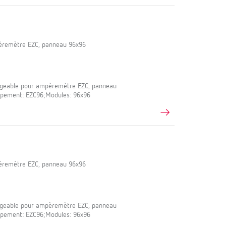
pèremètre EZC, panneau 96x96
ngeable pour ampèremètre EZC, panneau
uipement: EZC96;Modules: 96x96
pèremètre EZC, panneau 96x96
ngeable pour ampèremètre EZC, panneau
uipement: EZC96;Modules: 96x96