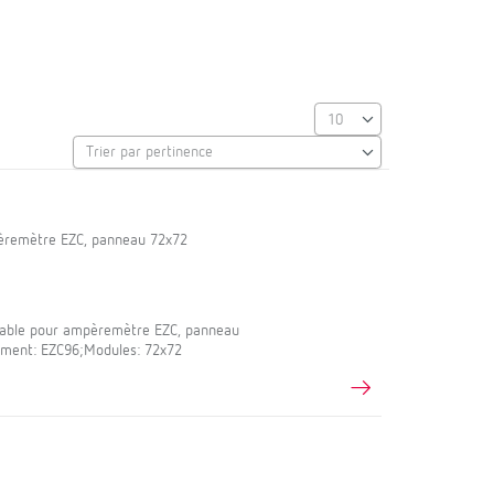
pèremètre EZC, panneau 72x72
eable pour ampèremètre EZC, panneau
ement: EZC96;Modules: 72x72