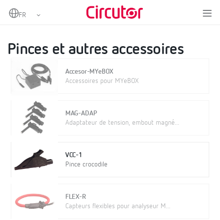
Home
Produits
Mesure et contrôle
Analyseurs de réseaux portables
Pinces et autres accessoires
Pinces et autres accessoires
Accesor-MYeBOX
Accessoires pour MYeBOX
MAG-ADAP
Adaptateur de tension, embout magné...
VCC-1
Pince crocodile
FLEX-R
Capteurs flexibles pour analyseur M...