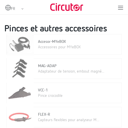
Home
Produits
Mesure et contrôle
Analyseurs de réseaux portables
Pinces et autres accessoires
Pinces et autres accessoires
Accesor-MYeBOX
Accessoires pour MYeBOX
MAG-ADAP
Adaptateur de tension, embout magné...
VCC-1
Pince crocodile
FLEX-R
Capteurs flexibles pour analyseur M...