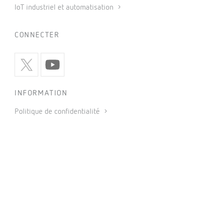
IoT industriel et automatisation
CONNECTER
INFORMATION
Politique de confidentialité
Politique de cookies
Utilisation des réseaux sociaux
Conditions générales de vente
Mentions légales
Code éthique