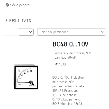
Série propre
3 RÉSULTATS
BC48 0...10V
Indicateur de process, 90º
panneau 48x48
M11813.
BC48 0...10V, Indicateur
de process, 90º
panneau 48x48;Échelle:
90º , P1;Précision:
1,5;Pleine échelle:
0...10 V;Équipement:
BC48;Modules: 48x48