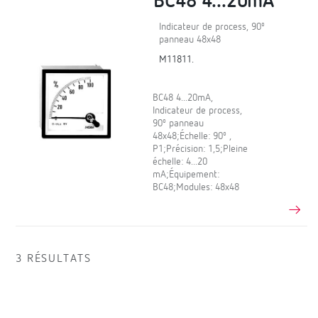
BC48 4...20mA
Indicateur de process, 90º
panneau 48x48
M11811.
BC48 4...20mA,
Indicateur de process,
90º panneau
48x48;Échelle: 90º ,
P1;Précision: 1,5;Pleine
échelle: 4...20
mA;Équipement:
BC48;Modules: 48x48
3 RÉSULTATS