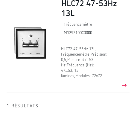
HLC72 47-53Hz
13L
Fréquencemètre
M1292100C0000
HLC72 47-53Hz 13L,
Fréquencemètre;Précision:
0,5;Mesure: 47...53
Hz;Fréquence (Hz):
47...53, 13
láminas;Modules: 72x72
1 RÉSULTATS