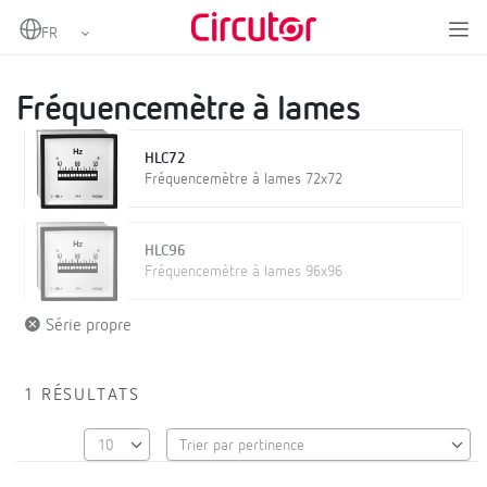
Home
Produits
Instrumentation analogique
Fréquencemètres à lames
Fréquencemètre à lames
Fréquencemètre à lames
HLC72
Fréquencemètre à lames 72x72
HLC96
Fréquencemètre à lames 96x96
Série propre
1 RÉSULTATS