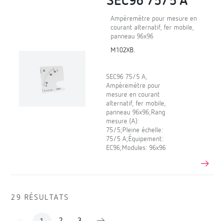
SEC96 75/5 A
Ampèremètre pour mesure en
courant alternatif, fer mobile,
panneau 96x96
M102XB.
SEC96 75/5 A,
Ampèremètre pour
mesure en courant
alternatif, fer mobile,
panneau 96x96;Rang
mesure (A):
75/5;Pleine échelle:
75/5 A;Équipement:
EC96;Modules: 96x96
29 RÉSULTATS
2
3