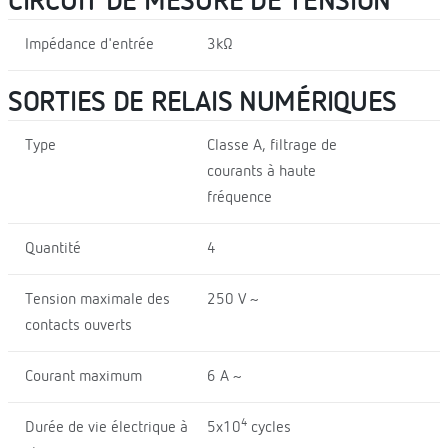
CIRCUIT DE MESURE DE TENSION
Impédance d'entrée
3kΩ
SORTIES DE RELAIS NUMÉRIQUES
Type
Classe A, filtrage de
courants à haute
fréquence
Quantité
4
Tension maximale des
250 V ~
contacts ouverts
Courant maximum
6 A ~
4
Durée de vie électrique à
5x10
cycles