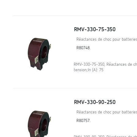
RMV-330-75-350
Réactances de choc pour batterie
R80748.
RMV-330-75-350, Réactances de ch
tension;In (A): 75
RMV-330-90-250
Réactances de choc pour batterie
R80757.