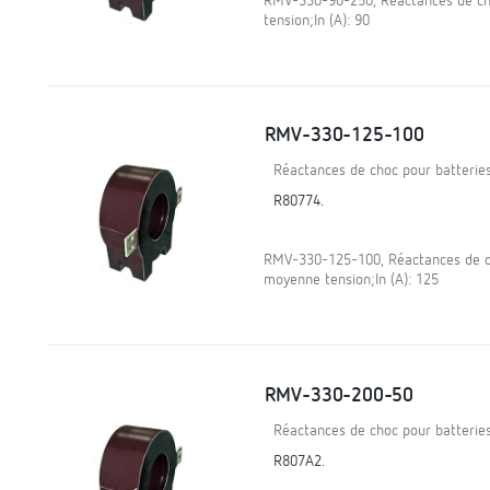
RMV-330-90-250, Réactances de ch
tension;In (A): 90
RMV-330-125-100
Réactances de choc pour batterie
R80774.
RMV-330-125-100, Réactances de ch
moyenne tension;In (A): 125
RMV-330-200-50
Réactances de choc pour batterie
R807A2.