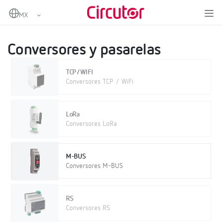
Home
Productos
IoT Industrial y Automatización
Conversores y pasarelas
Conversores y pasarelas
TCP/WIFI
Conversores TCP / WiFi
LoRa
Conversores LoRa
M-BUS
Conversores M-BUS
RS
Conversores RS