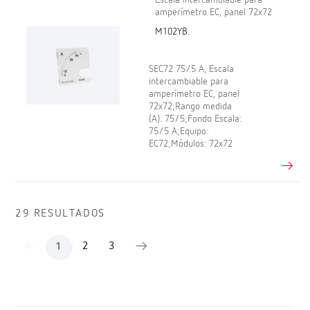
amperímetro EC, panel 72x72
M102YB.
SEC72 75/5 A, Escala
intercambiable para
amperímetro EC, panel
72x72;Rango medida
(A): 75/5;Fondo Escala:
75/5 A;Equipo:
EC72;Módulos: 72x72
29 RESULTADOS
2
3
1