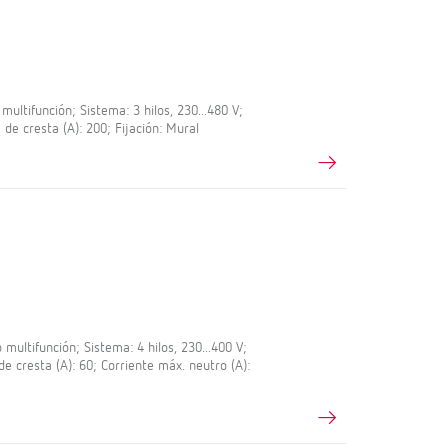
ltifunción; Sistema: 3 hilos, 230...480 V;
 de cresta (A): 200; Fijación: Mural
ultifunción; Sistema: 4 hilos, 230...400 V;
de cresta (A): 60; Corriente máx. neutro (A):