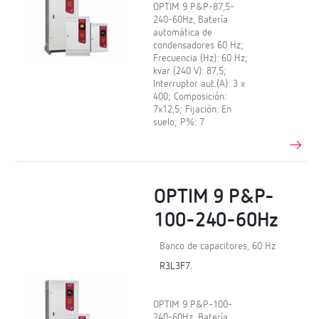
OPTIM 9 P&P-87,5-
240-60Hz, Batería
automática de
condensadores 60 Hz;
Frecuencia (Hz): 60 Hz;
kvar (240 V): 87,5;
Interruptor aut.(A): 3 x
400; Composición:
7x12,5; Fijación: En
suelo; P%: 7
OPTIM 9 P&P-
100-240-60Hz
Banco de capacitores, 60 Hz
R3L3F7.
OPTIM 9 P&P-100-
240-60Hz, Batería