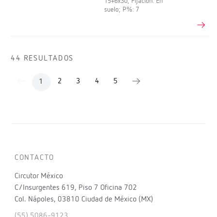
15+6x30; Fijación: En
suelo; P%: 7
44 RESULTADOS
2
3
4
5
1
CONTACTO
Circutor México
C/Insurgentes 619, Piso 7 Oficina 702
Col. Nápoles, 03810 Ciudad de México (MX)
(55) 5086-9123