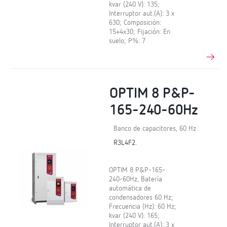
kvar (240 V): 135;
Interruptor aut.(A): 3 x
630; Composición:
15+4x30; Fijación: En
suelo; P%: 7
OPTIM 8 P&P-
165-240-60Hz
Banco de capacitores, 60 Hz
R3L4F2.
OPTIM 8 P&P-165-
240-60Hz, Batería
automática de
condensadores 60 Hz;
Frecuencia (Hz): 60 Hz;
kvar (240 V): 165;
Interruptor aut.(A): 3 x