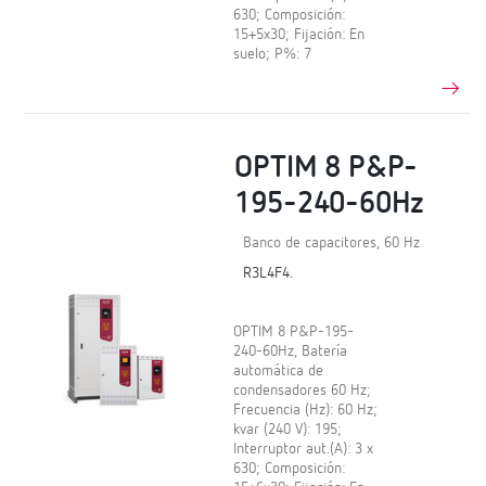
630; Composición:
15+5x30; Fijación: En
suelo; P%: 7
OPTIM 8 P&P-
195-240-60Hz
Banco de capacitores, 60 Hz
R3L4F4.
OPTIM 8 P&P-195-
240-60Hz, Batería
automática de
condensadores 60 Hz;
Frecuencia (Hz): 60 Hz;
kvar (240 V): 195;
Interruptor aut.(A): 3 x
630; Composición: