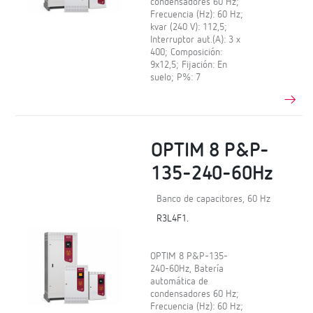
condensadores 60 Hz;
Frecuencia (Hz): 60 Hz;
kvar (240 V): 112,5;
Interruptor aut.(A): 3 x
400; Composición:
9x12,5; Fijación: En
suelo; P%: 7
OPTIM 8 P&P-
135-240-60Hz
Banco de capacitores, 60 Hz
R3L4F1.
OPTIM 8 P&P-135-
240-60Hz, Batería
automática de
condensadores 60 Hz;
Frecuencia (Hz): 60 Hz;