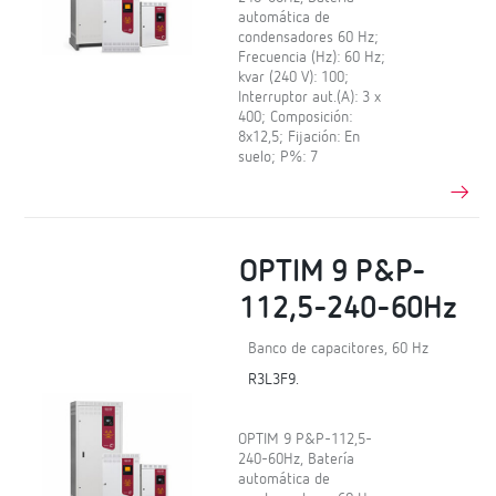
automática de
condensadores 60 Hz;
Frecuencia (Hz): 60 Hz;
kvar (240 V): 100;
Interruptor aut.(A): 3 x
400; Composición:
8x12,5; Fijación: En
suelo; P%: 7
OPTIM 9 P&P-
112,5-240-60Hz
Banco de capacitores, 60 Hz
R3L3F9.
OPTIM 9 P&P-112,5-
240-60Hz, Batería
automática de