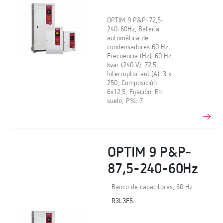
OPTIM 9 P&P-72,5-
240-60Hz, Batería
automática de
condensadores 60 Hz;
Frecuencia (Hz): 60 Hz;
kvar (240 V): 72,5;
Interruptor aut.(A): 3 x
250; Composición:
6x12,5; Fijación: En
suelo; P%: 7
OPTIM 9 P&P-
87,5-240-60Hz
Banco de capacitores, 60 Hz
R3L3F5.