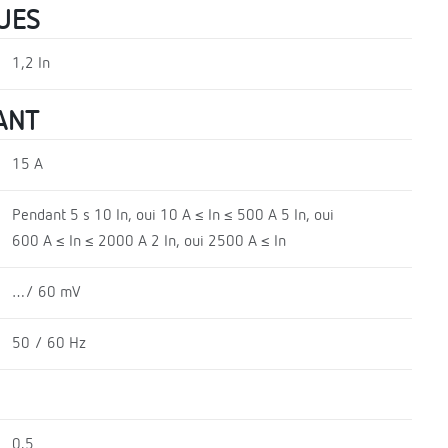
UES
1,2 In
ANT
15 A
Pendant 5 s 10 In, oui 10 A ≤ In ≤ 500 A 5 In, oui
600 A ≤ In ≤ 2000 A 2 In, oui 2500 A ≤ In
…/ 60 mV
50 / 60 Hz
0.5