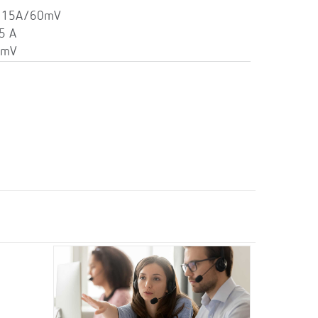
: 15A/60mV
5 A
0mV