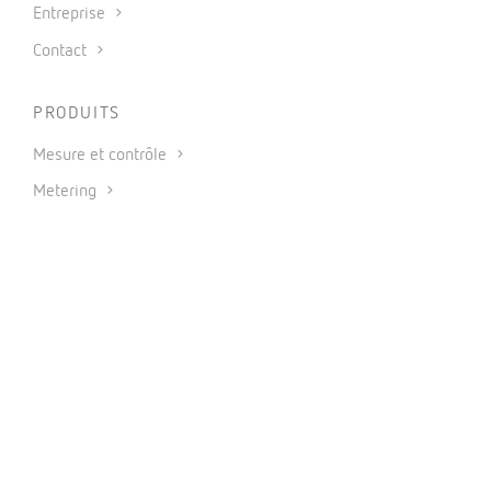
Entreprise
Contact
PRODUITS
Mesure et contrôle
Metering
Protection et contrôle
Compensation d’énergie réactive et filtrage d’harmoniques
Énergies renouvelables
Logiciels
IoT industriel et automatisation
CONNECTER